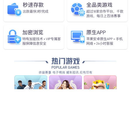
产品
更多
CloudMatrix 6657F系列 10G&100G 数据中心交换机